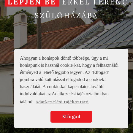
LÉPJEN BE
ERKEL FERENC
KAPCSOLAT
SZÜLŐHÁZÁBA
Ahogyan a honlapok döntő többsége, úgy a mi
honlapunk is használ cookie-kat, hogy a felhasználói
élményed a lehető legjobb legyen. Az ’Elfogad’
gombra való kattintással elfogadod a cookiek-
használatát. A cookie-kal kapcsolatos további
tudnivalónkat az Adatkezelési tájékoztatónkban
találod.
Adatkezelési tájékoztató
Elfogad