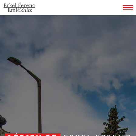
LOADING...
KEZDŐLAP
AZ EMLÉKHÁZRÓL
ERKEL FERENCRŐL
A HIMNUSZOKRÓL
GALÉRIA
VIRTUÁLIS TÚRA
VÉLEMÉNYEK
SZOLGÁLTATÁSOK
JEGYÁRAK